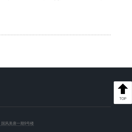
TOP
 国风美唐一期9号楼