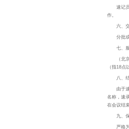
三、礼仪培训。上会员工接受过良好
速记
的商务礼仪培训，着装正式。
作。
四、严格的保密制度。公司有严格的
保密培训，将遵守保密协议作为从业的起
六、
码操守。
分批
五、发票。所有结算发票，保证是经
得起税务机关查询的正规发票，如有虚
七、
假，自愿接受十倍发票金额的处罚。
六、诚信经营，一诺千金。
（北京
七、业务咨询 欢迎联系
（指18点
13810515560
八、
由于
名称，速
在会议结
九、
严格