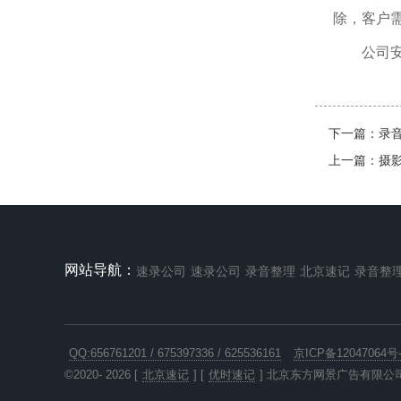
除，客户
公司
下一篇：
录
上一篇：
摄
网站导航：
速录公司
速录公司
录音整理
北京速记
录音整
QQ:656761201 / 675397336 / 625536161
京ICP备12047064号-
©2020- 2026 [
北京速记
] [
优时速记
] 北京东方网景广告有限公司 All