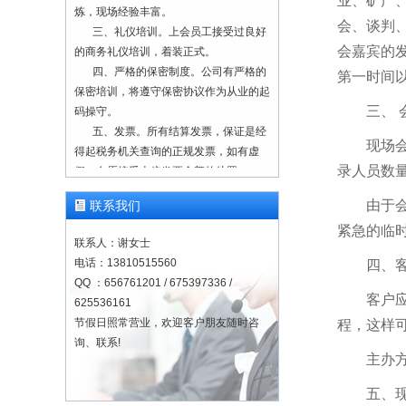
业、矿产
炼，现场经验丰富。
三、礼仪培训。上会员工接受过良好
会、谈判
的商务礼仪培训，着装正式。
会嘉宾的
四、严格的保密制度。公司有严格的
第一时间
保密培训，将遵守保密协议作为从业的起
码操守。
三、
五、发票。所有结算发票，保证是经
得起税务机关查询的正规发票，如有虚
现场
假，自愿接受十倍发票金额的处罚。
录人员数
六、诚信经营，一诺千金。
七、业务咨询 欢迎联系
由于
联系我们
13810515560
紧急的临
联系人：谢女士
一、正规注册，合法经营。本单位为
正规注册公司（营业执照注册号：
电话：13810515560
四、
91110228103008056T），成立于2000
QQ ：656761201 / 675397336 /
客户
年8月。建立有质量监控与管理服务体
625536161
系。
节假日照常营业，欢迎客户朋友随时咨
程，这样
询、联系!
二、速录师队伍。经年累月积淀经
主办
营，速录师队伍稳定可靠，上会速录师工
作经验至少在几百上千场，历经千锤百
五、
炼，现场经验丰富。