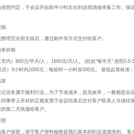
员按照约定，于会议开始前半小时左右到达现场做准备工作。保
交稿
或整理完全部文稿后，通过邮件等方式交付给客户。
服务价格
市内）800元/半天/人； 1600元/天/人。 (此处“每半天” 按照
以后）3小时内1000元，每延时一小时加300元。 最低起算标准
结算
速记业务属于微利行业，为了节省成本，提高效率，一般都是会
录同事带上开好的正规发票于会议结束后交付客户联系人当场结算
束的第二天快递给客户。
保密
为客户保密，保守客户资料秘密是我们基本的职业道德准则。 客