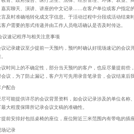
、教育、政府报告、医疗卫生、法律、经济管理、环保、农业、
、嘉宾聊天、演讲、讲座的中文记录……在客户单位或客户指定
发言及时准确地转化成文字信息。于活动过程中分段或活动结束
以客户需要的形式传递并由工作人员电话确认是否及时传达。
 会议速记程序与相关注意事项
会议记录建议至少提前一天预约，预约时确认好现场速记的会议
量。
会议时间上的不确定性，部分当天预约的客户，也应尽量提前些
时会议，为了防止漏记，客户方可先用录音笔录音，会议结束后
客户配合
应尽可能提供详尽的会议背景资料，如会议记录涉及的单位名称
可最大程度保障所记录会议文稿的准确性。
方提前安排好包括桌椅的座位，座位附近三米范围内有带电的插
现场记录