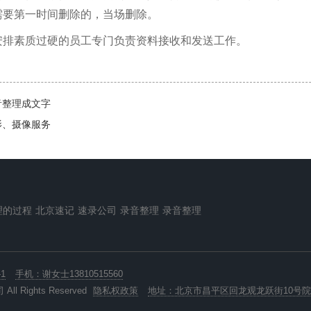
需要第一时间删除的，当场删除。
安排素质过硬的员工专门负责资料接收和发送工作。
音整理成文字
影、摄像服务
理的过程
北京速记
速录公司
录音整理
录音整理
1
手机：谢女士13810515560
 Rights Reserved
隐私权政策
地址：北京市昌平区回龙观龙跃街10号院