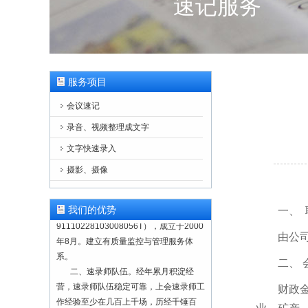
速记服务
服务项目
会议速记
录音、视频整理成文字
文字快速录入
摄影、摄像
一、正规注册，合法经营。本单位为
正规注册公司（营业执照注册号：
我们的优势
一、 
91110228103008056T），成立于2000
年8月。建立有质量监控与管理服务体
由公
系。
二、 
二、速录师队伍。经年累月积淀经
营，速录师队伍稳定可靠，上会速录师工
财政
作经验至少在几百上千场，历经千锤百