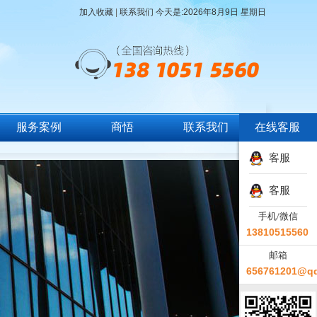
加入收藏
|
联系我们
今天是:
2026年8月9日 星期日
服务案例
商悟
联系我们
在线客服
客服
客服
手机/微信
13810515560
邮箱
656761201@q