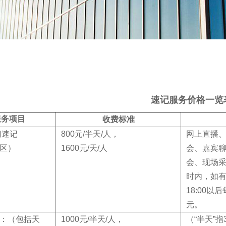
速记服务价格一览
服务项目
收费标准
门速记
800元/半天/人，
网上直播
区）
1600元
/天/人
会、嘉宾
会、现场采
时内，如有
18:00以
元。
：（包括天
1000元/半天/人，
（“半天”