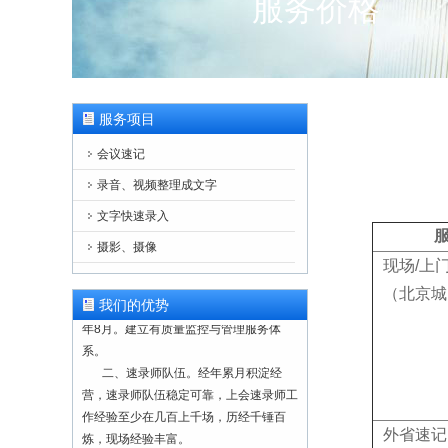
服务价格
服务项目
会议速记
录音、视频整理成文字
文字快速录入
摄影、摄像
一、正规注册，合法经营。本单位为
现场/上
正规注册公司（营业执照注册号：
（北京城
91110228103008056T），成立于2000
我们的优势
年8月。建立有质量监控与管理服务体
系。
二、速录师队伍。经年累月积淀经
营，速录师队伍稳定可靠，上会速录师工
作经验至少在几百上千场，历经千锤百
炼，现场经验丰富。
外省速记