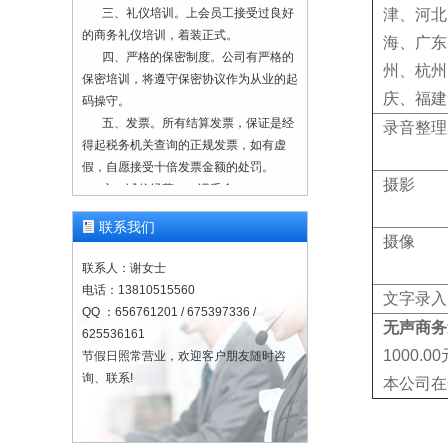
三、礼仪培训。上会员工接受过良好
津、河北
的商务礼仪培训，着装正式。
海、广东
四、严格的保密制度。公司有严格的
州、杭州
保密培训，将遵守保密协议作为从业的起
码操守。
庆、福建
五、发票。所有结算发票，保证是经
录音整理
得起税务机关查询的正规发票，如有虚
假，自愿接受十倍发票金额的处罚。
六、诚信经营，一诺千金。
摄影
七、业务咨询 欢迎联系
13810515560
联系我们
摄像
一、正规注册，合法经营。本单位为
联系人：谢女士
正规注册公司（营业执照注册号：
电话：13810515560
91110228103008056T），成立于2000
文字录入
QQ ：656761201 / 675397336 /
年8月。建立有质量监控与管理服务体
无声商务
625536161
系。
1000.
节假日照常营业，欢迎客户朋友随时咨
二、速录师队伍。经年累月积淀经
询、联系!
营，速录师队伍稳定可靠，上会速录师工
本公司在
作经验至少在几百上千场，历经千锤百
炼，现场经验丰富。
三、礼仪培训。上会员工接受过良好