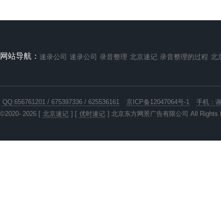
的商务礼仪培训，着装正式。
四、严格的保密制度。公司有严格的
保密培训，将遵守保密协议作为从业的起
码操守。
五、发票。所有结算发票，保证是经
网站导航：
速录公司
速录公司
录音整理
北京速记
录音整理的过程
北
得起税务机关查询的正规发票，如有虚
假，自愿接受十倍发票金额的处罚。
六、诚信经营，一诺千金。
七、业务咨询 欢迎联系
QQ:656761201 / 675397336 / 625536161
京ICP备12047064号-1
手机：谢女
13810515560
©2020- 2026 [
北京速记
] [
优时速记
] 北京东方网景广告有限公司 All Rights R