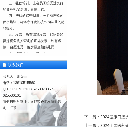
三、礼仪培训。上会员工接受过良好
的商务礼仪培训，着装正式。
四、严格的保密制度。公司有严格的
保密培训，将遵守保密协议作为从业的起
码操守。
五、发票。所有结算发票，保证是经
得起税务机关查询的正规发票，如有虚
假，自愿接受十倍发票金额的处罚。
六、诚信经营，一诺千金。
七、业务咨询 欢迎联系
13810515560
联系我们
一、正规注册，合法经营。本单位为
联系人：谢女士
正规注册公司（营业执照注册号：
电话：13810515560
91110228103008056T），成立于2000
QQ ：656761201 / 675397336 /
年8月。建立有质量监控与管理服务体
625536161
系。
节假日照常营业，欢迎客户朋友随时咨
二、速录师队伍。经年累月积淀经
询、联系!
营，速录师队伍稳定可靠，上会速录师工
作经验至少在几百上千场，历经千锤百
下一篇：
2024健康口腔
炼，现场经验丰富。
上一篇：
2024全国医
三、礼仪培训。上会员工接受过良好