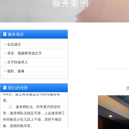
服务案例
服务项目
会议速记
录音、视频整理成文字
文字快速录入
摄影、摄像
一、正规注册，合法经营。本单位为
正规注册公司（营业执照注册号：
91110228103008056T），成立于2000
我们的优势
年8月。建立有质量监控与管理服务体
系。
二、速录师队伍。经年累月积淀经
营，速录师队伍稳定可靠，上会速录师工
作经验至少在几百上千场，历经千锤百
炼，现场经验丰富。